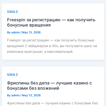
530A Z
Freespin за регистрацию — как получить
бонусные вращения
By
admin
/
May 13, 2026
Freespin за регистрацию — как получить бонусные
вращения С вейджером в 40х, вы получаете шанс на
реальные выигрыши, а максимальный
530A Z
Фриспины без депа — лучшие казино с
бонусами без вложений
By
admin
/
May 13, 2026
Фриспины без депа — лучшие казино с бонусами без