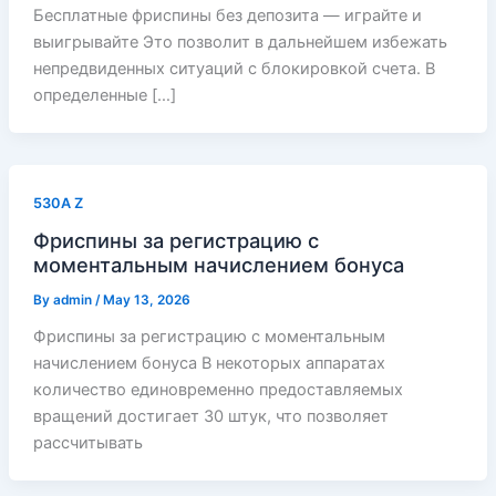
Бесплатные фриспины без депозита — играйте и
выигрывайте Это позволит в дальнейшем избежать
непредвиденных ситуаций с блокировкой счета. В
определенные […]
530A Z
Фриспины за регистрацию с
моментальным начислением бонуса
By
admin
/
May 13, 2026
Фриспины за регистрацию с моментальным
начислением бонуса В некоторых аппаратах
количество единовременно предоставляемых
вращений достигает 30 штук, что позволяет
рассчитывать