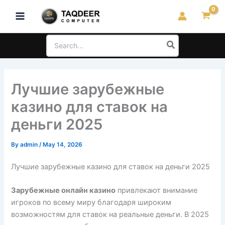
Skip
to
content
Search
for:
Лучшие зарубежные
казино для ставок на
деньги 2025
By
admin
/
May 14, 2026
Лучшие зарубежные казино для ставок на деньги 2025
Зарубежные онлайн казино
привлекают внимание
игроков по всему миру благодаря широким
возможностям для ставок на реальные деньги. В 2025