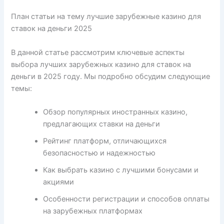
План статьи на тему лучшие зарубежные казино для
ставок на деньги 2025
В данной статье рассмотрим ключевые аспекты
выбора лучших зарубежных казино для ставок на
деньги в 2025 году. Мы подробно обсудим следующие
темы:
Обзор популярных иностранных казино,
предлагающих ставки на деньги
Рейтинг платформ, отличающихся
безопасностью и надежностью
Как выбрать казино с лучшими бонусами и
акциями
Особенности регистрации и способов оплаты
на зарубежных платформах