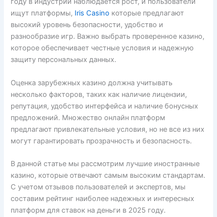
году в индустрии наблюдается рост, и пользователи
ищут платформы,
Iris Casino
которые предлагают
высокий уровень безопасности, удобство и
разнообразие игр. Важно выбрать проверенное казино,
которое обеспечивает честные условия и надежную
защиту персональных данных.
Оценка зарубежных казино должна учитывать
несколько факторов, таких как наличие лицензии,
репутация, удобство интерфейса и наличие бонусных
предложений. Множество онлайн платформ
предлагают привлекательные условия, но не все из них
могут гарантировать прозрачность и безопасность.
В данной статье мы рассмотрим лучшие иностранные
казино, которые отвечают самым высоким стандартам.
С учетом отзывов пользователей и экспертов, мы
составим рейтинг наиболее надежных и интересных
платформ для ставок на деньги в 2025 году.